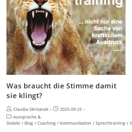
Was braucht die Stimme damit
sie klingt?
Beitrags-
Beitrag
Claudia Skrivanek
2025-09-25
Autor:
veröffentlicht:
Beitrags-
Aussprache &
Kategorie:
Dialekt
/
Blog
/
Coaching
/
Kommunikation
/
Sprechtraining
/
S