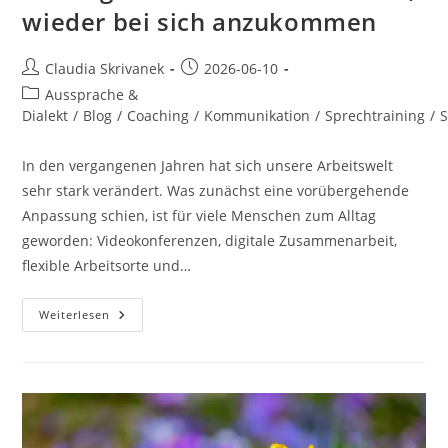
wieder bei sich anzukommen
Beitrags-
Beitrag
Claudia Skrivanek
2026-06-10
Autor:
veröffentlicht:
Beitrags-
Aussprache &
Kategorie:
Dialekt
/
Blog
/
Coaching
/
Kommunikation
/
Sprechtraining
/
S
In den vergangenen Jahren hat sich unsere Arbeitswelt
sehr stark verändert. Was zunächst eine vorübergehende
Anpassung schien, ist für viele Menschen zum Alltag
geworden: Videokonferenzen, digitale Zusammenarbeit,
flexible Arbeitsorte und…
Wenn
Weiterlesen
Die
Stimme
Eine
Pause
Braucht
–
Atemarbeit,
Stimmgesundheit
Und