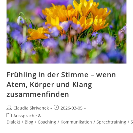
Die
Kunst,
Wieder
Bei
Sich
Anzukommen
Frühling in der Stimme – wenn
Atem, Körper und Klang
zusammenfinden
Beitrags-
Beitrag
Claudia Skrivanek
2026-03-05
Autor:
veröffentlicht:
Beitrags-
Aussprache &
Kategorie:
Dialekt
/
Blog
/
Coaching
/
Kommunikation
/
Sprechtraining
/
S