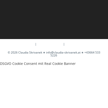
Free trial
Pre-sale question
Purchase now!
© 2026 Claudia Skrivanek ∗
info@claudia-skrivanek.at
∗ +43664 533
5226
DSGVO Cookie Consent mit Real Cookie Banner