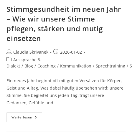
Stimmgesundheit im neuen Jahr
– Wie wir unsere Stimme
pflegen, stärken und mutig
einsetzen
Beitrags-
Beitrag
Claudia Skrivanek
2026-01-02
Autor:
veröffentlicht:
Beitrags-
Aussprache &
Kategorie:
Dialekt
/
Blog
/
Coaching
/
Kommunikation
/
Sprechtraining
/
S
Ein neues Jahr beginnt oft mit guten Vorsätzen für Körper,
Geist und Alltag. Was dabei häufig übersehen wird: unsere
Stimme. Sie begleitet uns jeden Tag, trägt unsere
Gedanken, Gefühle und…
Stimmgesundheit
Weiterlesen
Im
Neuen
Jahr