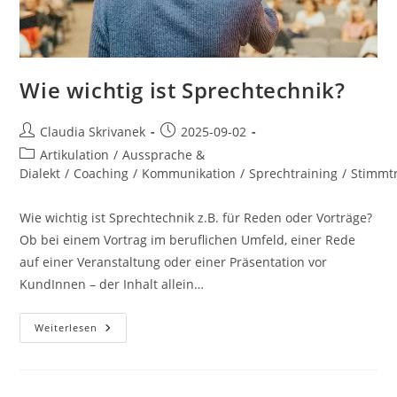
Wie wichtig ist Sprechtechnik?
Beitrags-
Beitrag
Claudia Skrivanek
2025-09-02
Autor:
veröffentlicht:
Beitrags-
Artikulation
/
Aussprache &
Kategorie:
Dialekt
/
Coaching
/
Kommunikation
/
Sprechtraining
/
Stimmt
Wie wichtig ist Sprechtechnik z.B. für Reden oder Vorträge?
Ob bei einem Vortrag im beruflichen Umfeld, einer Rede
auf einer Veranstaltung oder einer Präsentation vor
KundInnen – der Inhalt allein…
Wie
Weiterlesen
Wichtig
Ist
Sprechtechnik?