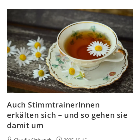
–
Wie
Wir
Unsere
Stimme
Pflegen,
Stärken
Und
Mutig
Einsetzen
Auch StimmtrainerInnen
erkälten sich – und so gehen sie
damit um
Beitrags-
Beitrag
Claudia Skrivanek
2025-10-16