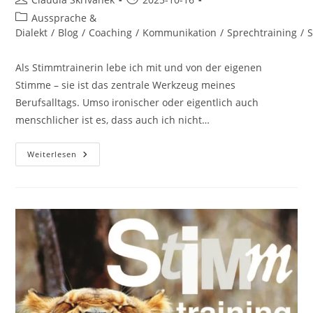
Autor:
veröffentlicht:
Beitrags-
Aussprache &
Kategorie:
Dialekt
/
Blog
/
Coaching
/
Kommunikation
/
Sprechtraining
/
S
Als Stimmtrainerin lebe ich mit und von der eigenen
Stimme – sie ist das zentrale Werkzeug meines
Berufsalltags. Umso ironischer oder eigentlich auch
menschlicher ist es, dass auch ich nicht…
Auch
Weiterlesen
StimmtrainerInnen
Erkälten
Sich
–
Und
So
Gehen
Sie
Damit
Um